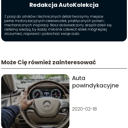
Redakcja AutoKolekcja
Z pasji do silników i technicznych detali tworzymy miejsce
pełne motoryzacyjnych ciekawostek, praktycznych porad i
mechanicznych inspiracji. Nasz doświadczony zespół dzieli się
rzetelną wiedzą, by każdy miłośnik czterech kółek mógł lepiej
zrozumieć, naprawić i pokochać swoje auto.
Może Cię również zainteresować
Auta
powindykacyjne
2020-02-18