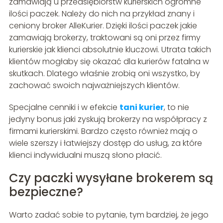
zamawiają u przedsiębiorstw kurierskich ogromne
ilości paczek. Należy do nich na przykład znany i
ceniony broker AlleKurier. Dzięki ilości paczek jakie
zamawiają brokerzy, traktowani są oni przez firmy
kurierskie jak klienci absolutnie kluczowi. Utrata takich
klientów mogłaby się okazać dla kurierów fatalna w
skutkach. Dlatego właśnie zrobią oni wszystko, by
zachować swoich najważniejszych klientów.
Specjalne cenniki i w efekcie
tani kurier
, to nie
jedyny bonus jaki zyskują brokerzy na współpracy z
firmami kurierskimi. Bardzo często również mają o
wiele szerszy i łatwiejszy dostęp do usług, za które
klienci indywidualni muszą słono płacić.
Czy paczki wysyłane brokerem są
bezpieczne?
Warto zadać sobie to pytanie, tym bardziej, że jego