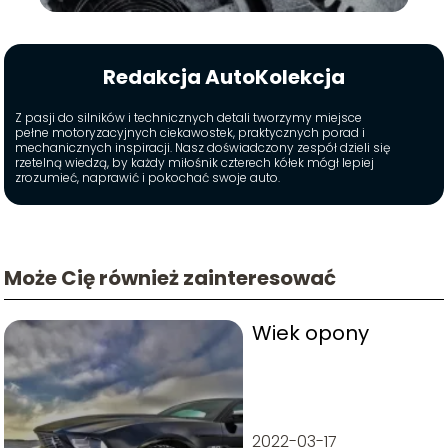
Redakcja AutoKolekcja
Z pasji do silników i technicznych detali tworzymy miejsce
pełne motoryzacyjnych ciekawostek, praktycznych porad i
mechanicznych inspiracji. Nasz doświadczony zespół dzieli się
rzetelną wiedzą, by każdy miłośnik czterech kółek mógł lepiej
zrozumieć, naprawić i pokochać swoje auto.
Może Cię również zainteresować
Wiek opony
2022-03-17